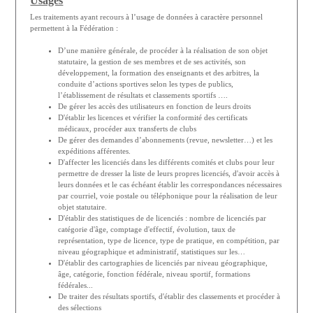
Usages
Les traitements ayant recours à l’usage de données à caractère personnel
permettent à la Fédération :
D’une manière générale, de procéder à la réalisation de son objet
statutaire, la gestion de ses membres et de ses activités, son
développement, la formation des enseignants et des arbitres, la
conduite d’actions sportives selon les types de publics,
l’établissement de résultats et classements sportifs ….
De gérer les accès des utilisateurs en fonction de leurs droits
D'établir les licences et vérifier la conformité des certificats
médicaux, procéder aux transferts de clubs
De gérer des demandes d’abonnements (revue, newsletter…) et les
expéditions afférentes.
D'affecter les licenciés dans les différents comités et clubs pour leur
permettre de dresser la liste de leurs propres licenciés, d'avoir accès à
leurs données et le cas échéant établir les correspondances nécessaires
par courriel, voie postale ou téléphonique pour la réalisation de leur
objet statutaire.
D'établir des statistiques de de licenciés : nombre de licenciés par
catégorie d'âge, comptage d'effectif, évolution, taux de
représentation, type de licence, type de pratique, en compétition, par
niveau géographique et administratif, statistiques sur les…
D'établir des cartographies de licenciés par niveau géographique,
âge, catégorie, fonction fédérale, niveau sportif, formations
fédérales...
De traiter des résultats sportifs, d'établir des classements et procéder à
des sélections