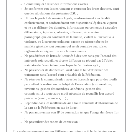
Communiquer / saisir des informations exactes ;
Se conformer aux lois en vigueur et respecter les droits des tiers, ainsi
que les stipulations des présentes CGU ;
Utiliser le portail de manière loyale, conformément à sa finalité
exclusivement, et conformément aux dispositions légales en vigueur
et ne pas diffuser des données, informations ou contenus à caractère
diffamatoire, injurieux, obscène, offensant, à caractère
pornographique ou contenant de la nudité, violent ou incitant à la
violence, ou à caractère politique, raciste ou xénophobe et de
manière générale tout contenu qui serait contraire aux lois et
règlements en vigueur ou aux bonnes mœurs.
Ne pas diffuser de listes de licenciés à des tiers sans que l'accord des
intéressés soit recueilli et si cette diffusion ne répond pas à l'objet
statutaire de l'association pour laquelle l'utilisateur agit ;
Ne pas stocker de données en local dans le but d'effectuer des
traitements sans l'accord écrit préalable de la Fédération.
Ne réserver la communication avec les licenciés que pour des motifs
permettant la réalisation de l'objet de l'association (convocations,
invitations, gestion des membres, adhésions, gestion des
cotisations…) ; toute autre motif nécessite de recueillir leur accord
préalable (email, courriers, …) ;
Répondre dans les meilleurs délais à toute demande d'information de
la part de la Fédération en cas de litige ;
Ne pas anonymiser son IP de connexion tel que l'usage du réseau Tor
;
Ne pas utiliser des robots de connexion ;
En cas de manquement par un Utilisateur au présent article, la Fédération se