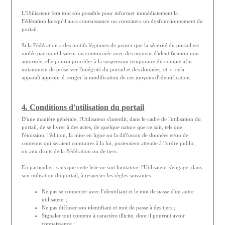
L'Utilisateur fera tout son possible pour informer immédiatement la
Fédération lorsqu'il aura connaissance ou constatera un dysfonctionnement du
portail.
Si la Fédération a des motifs légitimes de penser que la sécurité du portail est
violée par un utilisateur ou contournée avec des moyens d'identification non
autorisée, elle pourra procéder à la suspension temporaire du compte afin
notamment de préserver l'intégrité du portail et des données, et, si cela
apparaît approprié, exiger la modification de ces moyens d'identification.
4. Conditions d'utilisation du portail
D'une manière générale, l'Utilisateur s'interdit, dans le cadre de l'utilisation du
portail, de se livrer à des actes, de quelque nature que ce soit, tels que
l'émission, l'édition, la mise en ligne ou la diffusion de données et/ou de
contenus qui seraient contraires à la loi, porteraient atteinte à l'ordre public,
ou aux droits de la Fédération ou de tiers.
En particulier, sans que cette liste ne soit limitative, l'Utilisateur s'engage, dans
son utilisation du portail, à respecter les règles suivantes :
Ne pas se connecter avec l'identifiant et le mot de passe d'un autre
utilisateur ;
Ne pas diffuser son identifiant et mot de passe à des tiers ;
Signaler tout contenu à caractère illicite, dont il pourrait avoir
connaissance ;