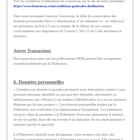
Voir les conditions d’utilisations de Lemonway sur le site de notre prestataire :
https://www.lemonway.com/conditions-generales-dutilisation
Chez notre prestataire bancaire Lemonway, le délai de conservation des
données personnelles liées à l’identification d’un utilisateur et / ou relatives à
ses opérations est fixé à 5 ans à compter de la clôture de son compte
conformément aux dispositions de l’article L.561-12 du Code monétaire et
financier ;
Autres Transactions
Des transactions autre que les prélèvements SEPA peuvent être enregistrées
exceptionnellement par la Fédération.
6. Données personnelles
« Constitue une donnée à caractère personnel toute information relative à une
personne physique identifiée ou qui peut être identifiée, directement ou
indirectement, par référence à un numéro d'identification ou à un ou plusieurs
éléments qui lui sont propres ». Les données personnelles traitées par la
Fédération sont conformes à la réglementation Européenne. Les traitements
ont pour objet de permettre à la Fédération d'exécuter pleinement la mission
de service public dont elle est investie et la réalisation de son objet statutaire à
caractère sportif et associatif.
La Fédération s'interdit toute divulgation, toute revente à des tiers, des
données nominatives relatives à l'Utilisateur sans son accord. Elle s'engage à