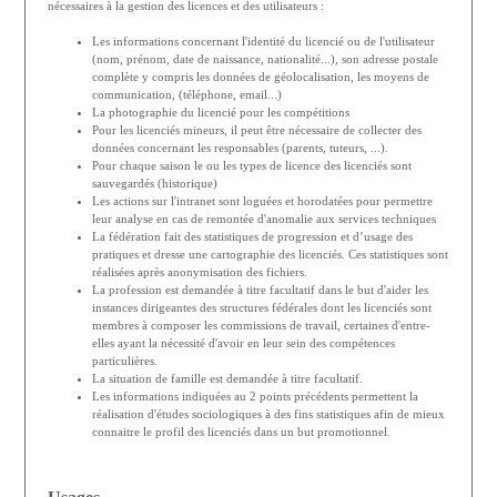
nécessaires à la gestion des licences et des utilisateurs :
Les informations concernant l'identité du licencié ou de l'utilisateur
(nom, prénom, date de naissance, nationalité...), son adresse postale
complète y compris les données de géolocalisation, les moyens de
communication, (téléphone, email...)
La photographie du licencié pour les compétitions
Pour les licenciés mineurs, il peut être nécessaire de collecter des
données concernant les responsables (parents, tuteurs, ...).
Pour chaque saison le ou les types de licence des licenciés sont
sauvegardés (historique)
Les actions sur l'intranet sont loguées et horodatées pour permettre
leur analyse en cas de remontée d'anomalie aux services techniques
La fédération fait des statistiques de progression et d’usage des
pratiques et dresse une cartographie des licenciés. Ces statistiques sont
réalisées après anonymisation des fichiers.
La profession est demandée à titre facultatif dans le but d'aider les
instances dirigeantes des structures fédérales dont les licenciés sont
membres à composer les commissions de travail, certaines d'entre-
elles ayant la nécessité d'avoir en leur sein des compétences
particulières.
La situation de famille est demandée à titre facultatif.
Les informations indiquées au 2 points précédents permettent la
réalisation d'études sociologiques à des fins statistiques afin de mieux
connaitre le profil des licenciés dans un but promotionnel.