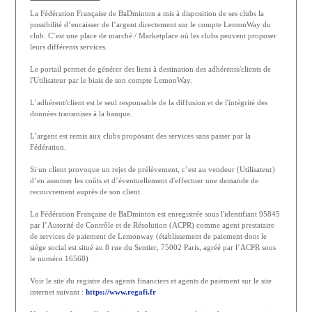
La Fédération Française de BaDminton a mis à disposition de ses clubs la
possibilité d’encaisser de l’argent directement sur le compte LemonWay du
club. C’est une place de marché / Marketplace où les clubs peuvent proposer
leurs différents services.
Le portail permet de générer des liens à destination des adhérents/clients de
l'Utilisateur par le biais de son compte LemonWay.
L’adhérent/client est le seul responsable de la diffusion et de l'intégrité des
données transmises à la banque.
L’argent est remis aux clubs proposant des services sans passer par la
Fédération.
Si un client provoque un rejet de prélèvement, c’est au vendeur (Utilisateur)
d’en assumer les coûts et d’éventuellement d'effectuer une demande de
recouvrement auprès de son client.
La Fédération Française de BaDminton est enregistrée sous l'identifiant 95845
par l’Autorité de Contrôle et de Résolution (ACPR) comme agent prestataire
de services de paiement de Lemonway (établissement de paiement dont le
siège social est situé au 8 rue du Sentier, 75002 Paris, agréé par l’ACPR sous
le numéro 16568)
Voir le site du registre des agents financiers et agents de paiement sur le site
internet suivant :
https://www.regafi.fr